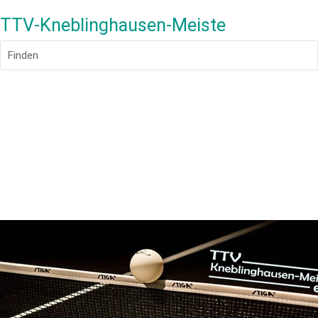
TTV-Kneblinghausen-Meiste
Finden